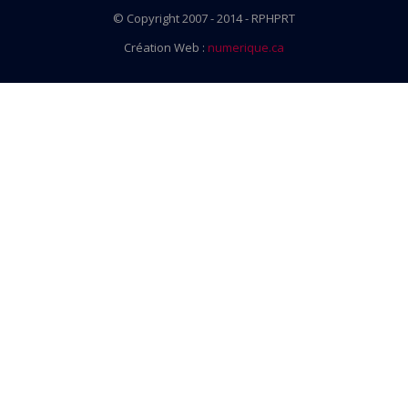
© Copyright 2007 - 2014 - RPHPRT
Création Web :
numerique.ca