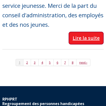
service jeunesse. Merci de la part du
conseil d'administration, des employés
et des nos jeunes.
Lire la suite
1
2
3
4
5
6
7
8
next ›
RPHPRT
Regroupement des personnes handicapées